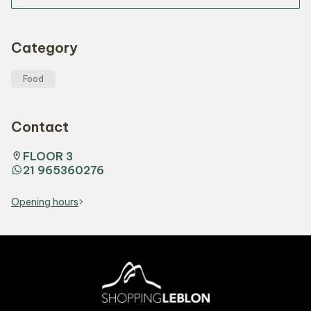
Category
Food
Contact
FLOOR 3
21 965360276
Opening hours