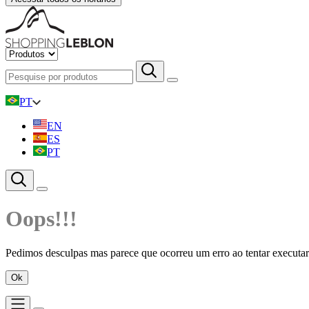
PT
EN
ES
PT
Oops!!!
Pedimos desculpas mas parece que ocorreu um erro ao tentar executar 
Ok