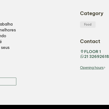
Category
abalha
Food
melhores
ndo
Contact
é
 seus
FLOOR 1
21 32692618
Opening hours