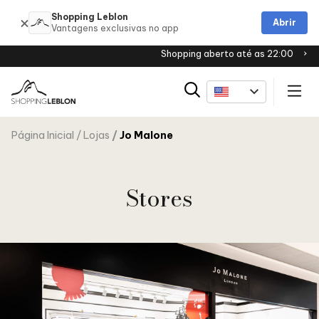
Shopping Leblon
Abrir
Shopping aberto até as 22:00
Página Inicial
Lojas
Jo Malone
Stores