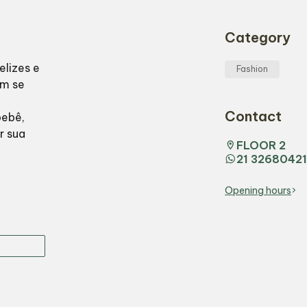
Category
elizes e
Fashion
im se
Contact
bebê,
r sua
FLOOR 2
21 32680421
Opening hours