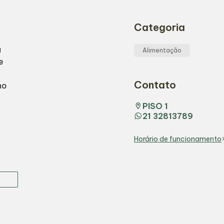
Categoria
a
Alimentação
e
Contato
no
PISO 1
21 32813789
Horário de funcionamento